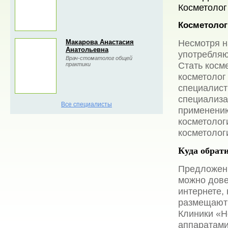
Косметолог
Косметолог
Несмотря н
Макарова Анастасия
Анатольевна
употребляю
Врач-стоматолог общей
Стать косм
практики
косметолог 
специалист
специализа
Все специалисты
применению
косметолог
косметолог
Куда обрат
Предложени
можно дове
интернете,
размещают 
Клиники «Н
аппаратами