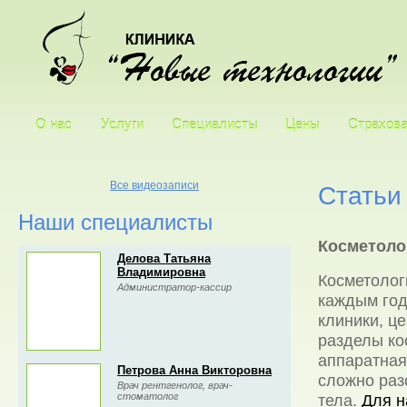
О нас
Услуги
Специалисты
Цены
Страхова
Все видеозаписи
Статьи
Наши специалисты
Косметоло
Делова Татьяна
Владимировна
Косметолог
Администратор-кассир
каждым год
клиники, ц
разделы ко
аппаратная
Петрова Анна Викторовна
сложно раз
Врач рентгенолог, врач-
тела.
Для н
стоматолог