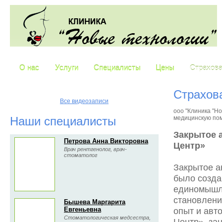
О нас
Услуги
Специалисты
Цены
Страхова
Страхов
Все видеозаписи
ооо "Клиника "Но
Наши специалисты
медицинскую пом
Закрытое 
Петрова Анна Викторовна
Центр»
Врач рентгенолог, врач-
стоматолог
Закрытое а
было созда
единомышле
становлени
Бышева Маргарита
опыт и авт
Евгеньевна
Стоматологическая медсестра,
Центр», за