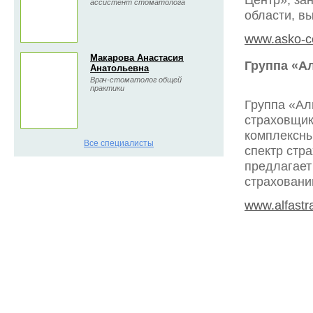
ассистент стоматолога
области, в
www.asko-ce
Макарова Анастасия
Группа «А
Анатольевна
Врач-стоматолог общей
практики
Группа «Ал
страховщик
комплексны
Все специалисты
спектр стр
предлагает
страховани
www.alfastr