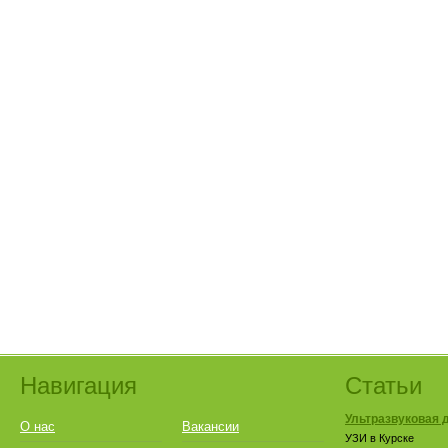
Навигация
Статьи
Ультразвуковая д
О нас
Вакансии
УЗИ в Курске